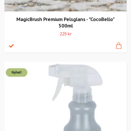
MagicBrush Premium Pelsglans - "CocoBello"
500ml
229 kr