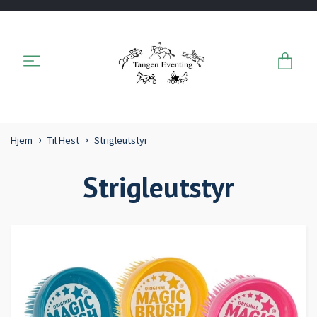
Hjem
Til Hest
Strigleutstyr
Strigleutstyr