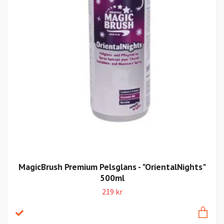
MagicBrush Premium Pelsglans - "OrientalNights"
500ml
219 kr