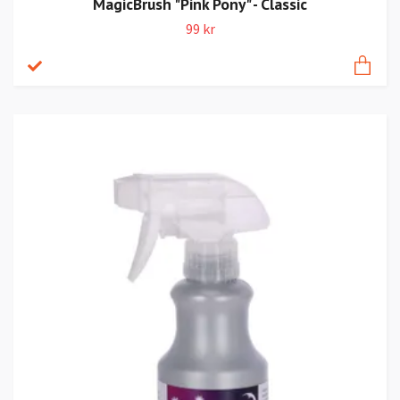
MagicBrush "Pink Pony" - Classic
99 kr