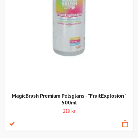
MagicBrush Premium Pelsglans - "FruitExplosion"
500ml
219 kr