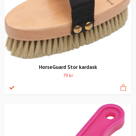
HorseGuard Stor kardask
79 kr