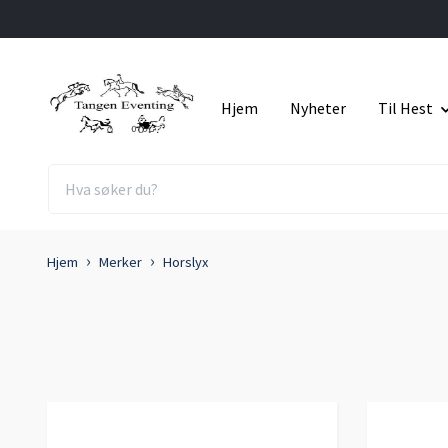
Hjem
Nyheter
Til Hest
Hjem
Merker
Horslyx