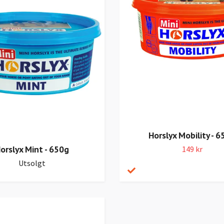
Horslyx Mobility - 
orslyx Mint - 650g
149 kr
Utsolgt