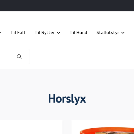
Til Føll
Til Rytter
Til Hund
Stallutstyr
Horslyx