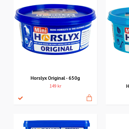
Horslyx Original - 650g
H
149 kr