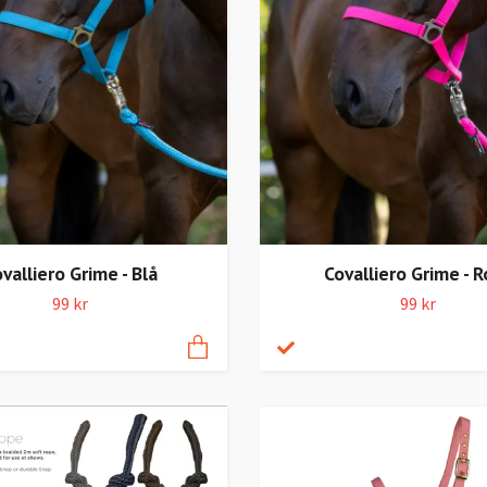
valliero Grime - Blå
Covalliero Grime - R
99 kr
99 kr