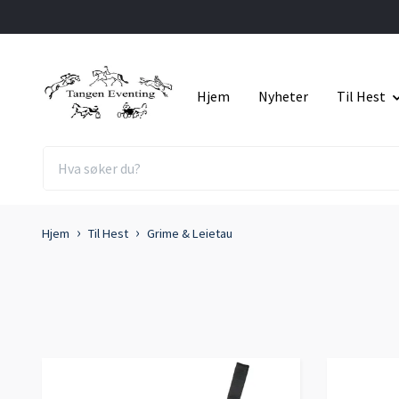
Hjem
Nyheter
Til Hest
Hjem
Til Hest
Grime & Leietau