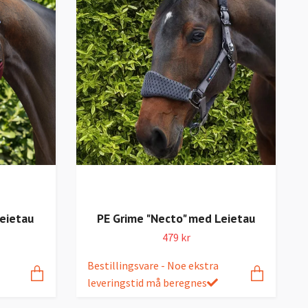
Leietau
PE Grime "Necto" med Leietau
479 kr
Bestillingsvare - Noe ekstra
leveringstid må beregnes