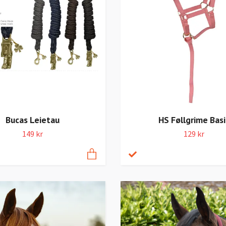
HS Føllgrime Basi
Bucas Leietau
129 kr
149 kr