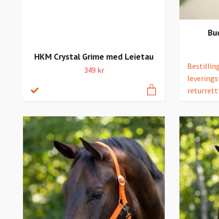
Bu
HKM Crystal Grime med Leietau
Bestillin
349 kr
leverings
returrett