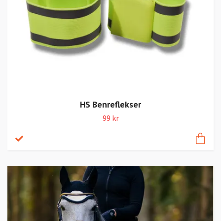
HS Benreflekser
99 kr