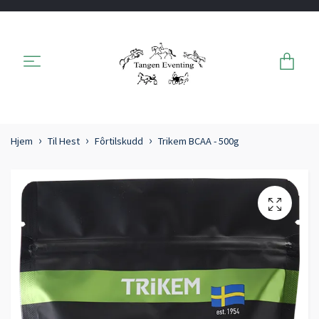
Hjem
Til Hest
Fôrtilskudd
Trikem BCAA - 500g