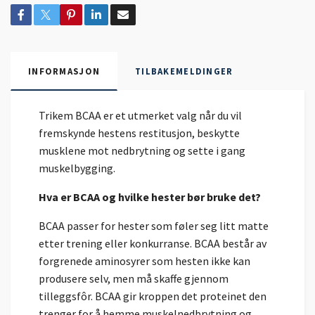
INFORMASJON
TILBAKEMELDINGER
Trikem BCAA er et utmerket valg når du vil
fremskynde hestens restitusjon, beskytte
musklene mot nedbrytning og sette i gang
muskelbygging.
Hva er BCAA og hvilke hester bør bruke det?
BCAA passer for hester som føler seg litt matte
etter trening eller konkurranse. BCAA består av
forgrenede aminosyrer som hesten ikke kan
produsere selv, men må skaffe gjennom
tilleggsfôr. BCAA gir kroppen det proteinet den
trenger for å hemme muskelnedbrytning og