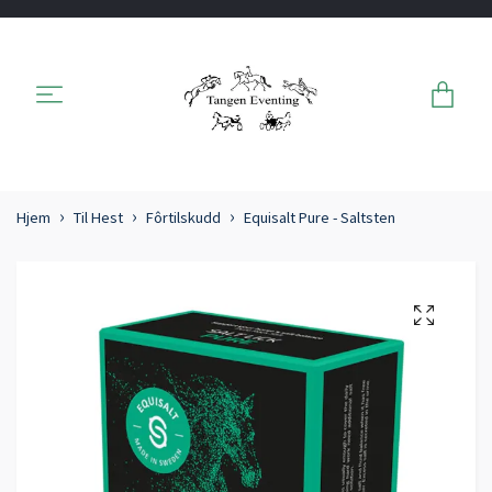
Hjem
Til Hest
Fôrtilskudd
Equisalt Pure - Saltsten