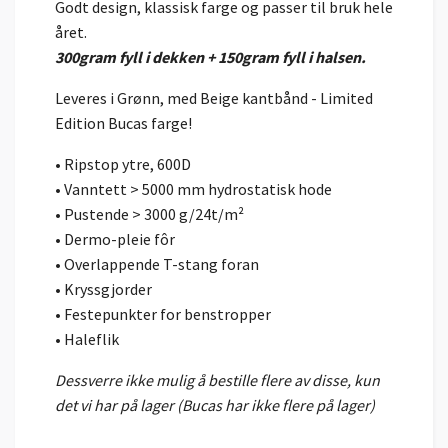
Godt design, klassisk farge og passer til bruk hele
året.
300gram fyll i dekken + 150gram fyll i halsen.
Leveres i Grønn, med Beige kantbånd - Limited
Edition Bucas farge!
• Ripstop ytre, 600D
• Vanntett > 5000 mm hydrostatisk hode
• Pustende > 3000 g/24t/m²
• Dermo-pleie fôr
• Overlappende T-stang foran
• Kryssgjorder
• Festepunkter for benstropper
• Haleflik
Dessverre ikke mulig å bestille flere av disse, kun
det vi har på lager (Bucas har ikke flere på lager)