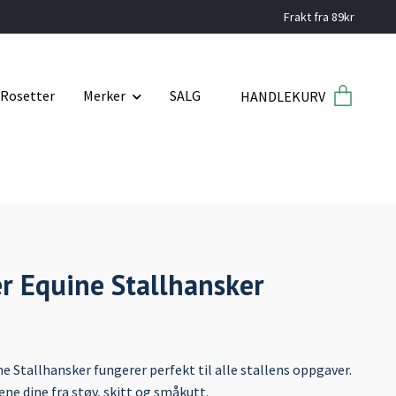
Frakt fra 89kr
Rosetter
Merker
SALG
HANDLEKURV
r Equine Stallhansker
e Stallhansker fungerer perfekt til alle stallens oppgaver.
ne dine fra støv, skitt og småkutt.