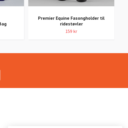
Premier Equine Fasongholder til
Bag
ridestøvler
159 kr