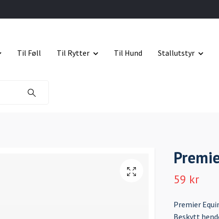
Til Føll
Til Rytter
Til Hund
Stallutstyr
Premie
59 kr
Premier Equin
Beskytt hende