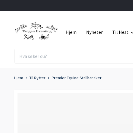
Hjem
Nyheter
Til Hest
Hjem
Til Rytter
Premier Equine Stallhansker