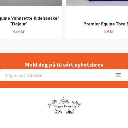
quine Vanntette Ridehansker
"Dajour"
Premier Equine Tote 
439 kr
89 kr
Meld deg på til vårt nyhetsbrev