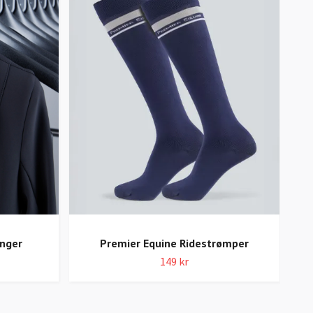
Pr
enger
Premier Equine Ridestrømper
149 kr