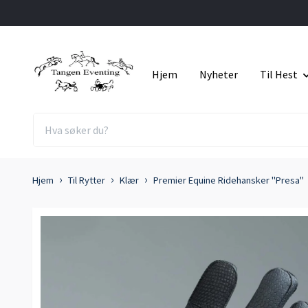
Hjem
Nyheter
Til Hest
Hjem
Til Rytter
Klær
Premier Equine Ridehansker "Presa"