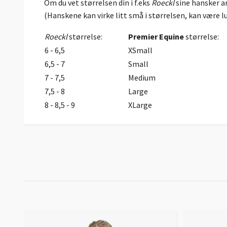
Om du vet størrelsen din i f.eks
Roeckl
sine hansker an
(Hanskene kan virke litt små i størrelsen, kan være lur
Roeckl
størrelse:
Premier
Equine
størrelse:
6 - 6,5
XSmall
6,5 - 7
Small
7 - 7,5
Medium
7,5 - 8
Large
8 - 8,5 - 9
XLarge