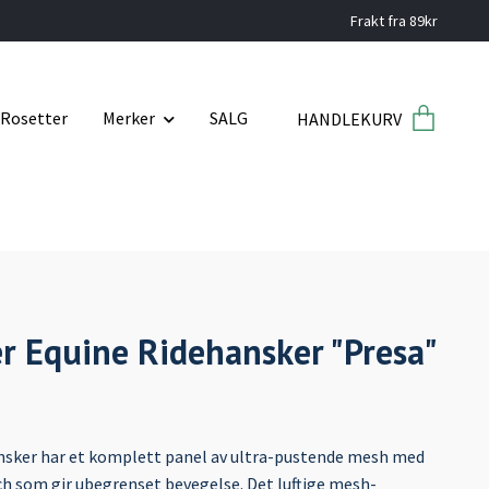
Frakt fra 89kr
Rosetter
Merker
SALG
HANDLEKURV
r Equine Ridehansker "Presa"
nsker har et komplett panel av ultra-pustende mesh med
tch som gir ubegrenset bevegelse. Det luftige mesh-