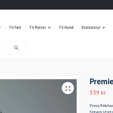
Til Føll
Til Rytter
Til Hund
Stallutstyr
Premie
339 kr
Presa Rideha
fireveis stre