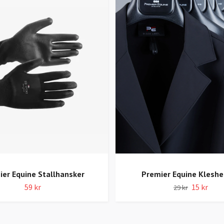
ier Equine Stallhansker
Premier Equine Klesh
59 kr
15 kr
29 kr