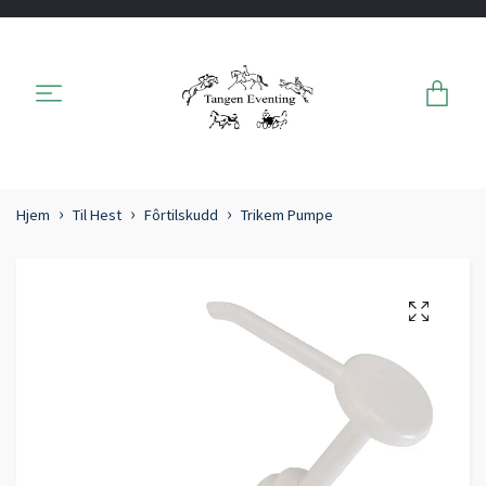
Hjem
Til Hest
Fôrtilskudd
Trikem Pumpe