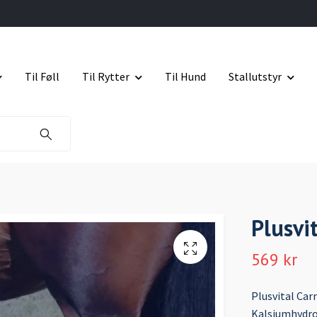
Til Føll
Til Rytter
Til Hund
Stallutstyr
Plusvit
569 kr
Plusvital Carr
Kalsiumhydrok