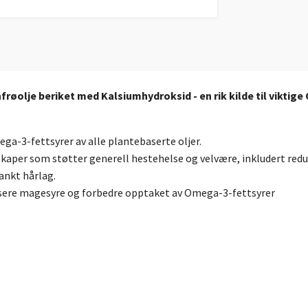
infrøolje beriket med Kalsiumhydroksid - en rik kilde til viktig
a-3-fettsyrer av alle plantebaserte oljer.
er som støtter generell hestehelse og velvære, inkludert reduksj
lankt hårlag.
alisere magesyre og forbedre opptaket av Omega-3-fettsyrer