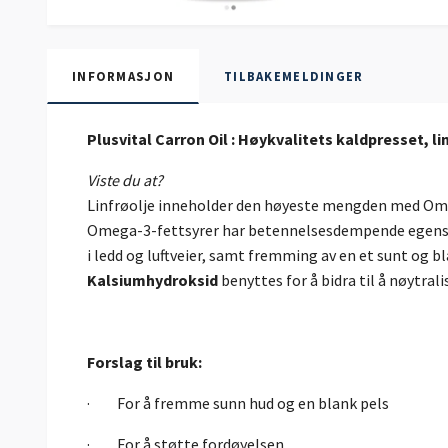
INFORMASJON
TILBAKEMELDINGER
Plusvital Carron Oil : Høykvalitets kaldpresset, l
Viste du at?
Linfrøolje inneholder den høyeste mengden med Omeg
Omega-3-fettsyrer har betennelsesdempende egenskap
i ledd og luftveier, samt fremming av en et sunt og b
Kalsiumhydroksid
benyttes
for å bidra til å nøytr
Forslag til bruk:
· For å fremme sunn hud og en blank pels
· For å støtte fordøyelsen