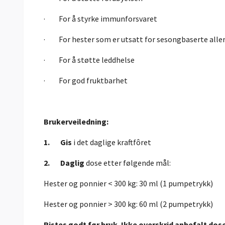
· For å styrke immunforsvaret
· For hester som er utsatt for sesongbaserte aller
· For å støtte leddhelse
· For god fruktbarhet
Brukerveiledning:
1.
Gis
i det daglige kraftfôret
2.
Daglig
dose etter følgende mål:
Hester og ponnier < 300 kg: 30 ml (1 pumpetrykk)
Hester og ponnier > 300 kg: 60 ml (2 pumpetrykk)
Ristes godt før bruk. Ikke overskrid anbefalt dos