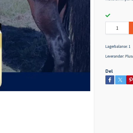
Lagerbalanse:
1
Leverandør:
Plusv
Del