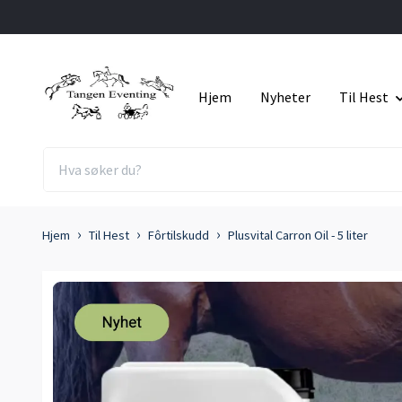
Hjem
Nyheter
Til Hest
Hjem
Til Hest
Fôrtilskudd
Plusvital Carron Oil - 5 liter