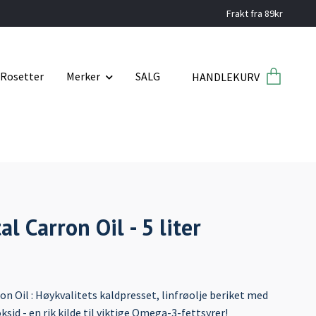
Frakt fra 89kr
Rosetter
Merker
SALG
HANDLEKURV
al Carron Oil - 5 liter
on Oil : Høykvalitets kaldpresset, linfrøolje beriket med
sid - en rik kilde til viktige Omega-3-fettsyrer!