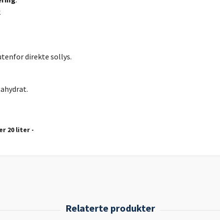
k
tenfor direkte sollys.
ahydrat.
r 20 liter -