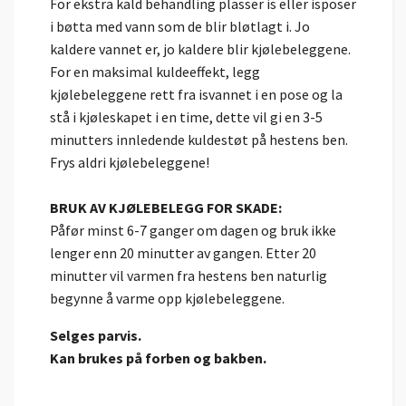
For ekstra kald behandling plasser is eller isposer
i bøtta med vann som de blir bløtlagt i. Jo
kaldere vannet er, jo kaldere blir kjølebeleggene.
For en maksimal kuldeeffekt, legg
kjølebeleggene rett fra isvannet i en pose og la
stå i kjøleskapet i en time, dette vil gi en 3-5
minutters innledende kuldestøt på hestens ben.
Frys aldri kjølebeleggene!
BRUK AV KJØLEBELEGG FOR SKADE:
Påfør minst 6-7 ganger om dagen og bruk ikke
lenger enn 20 minutter av gangen. Etter 20
minutter vil varmen fra hestens ben naturlig
begynne å varme opp kjølebeleggene.
Selges parvis.
Kan brukes på forben og bakben.